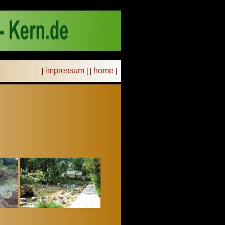
impressum
home
|
| |
|