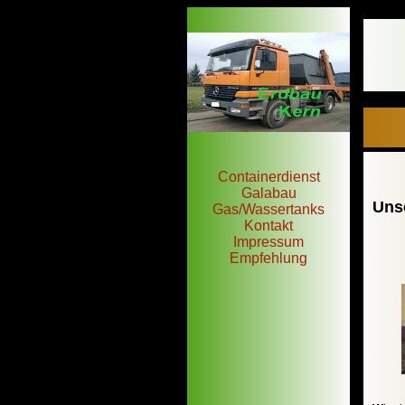
Containerdienst
Galabau
Uns
Gas/Wassertanks
Kontakt
Impressum
Empfehlung