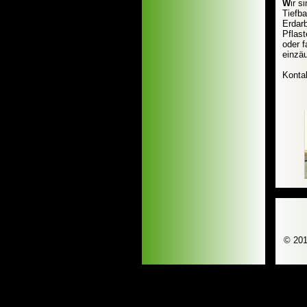
W
ir s
Tiefba
Erdarb
Pflast
oder 
einzäu
Kontak
© 201